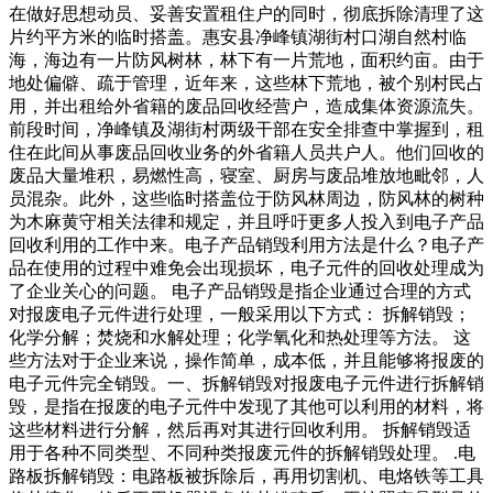
在做好思想动员、妥善安置租住户的同时，彻底拆除清理了这
片约平方米的临时搭盖。惠安县净峰镇湖街村口湖自然村临
海，海边有一片防风树林，林下有一片荒地，面积约亩。由于
地处偏僻、疏于管理，近年来，这些林下荒地，被个别村民占
用，并出租给外省籍的废品回收经营户，造成集体资源流失。
前段时间，净峰镇及湖街村两级干部在安全排查中掌握到，租
住在此间从事废品回收业务的外省籍人员共户人。他们回收的
废品大量堆积，易燃性高，寝室、厨房与废品堆放地毗邻，人
员混杂。此外，这些临时搭盖位于防风林周边，防风林的树种
为木麻黄守相关法律和规定，并且呼吁更多人投入到电子产品
回收利用的工作中来。电子产品销毁利用方法是什么？电子产
品在使用的过程中难免会出现损坏，电子元件的回收处理成为
了企业关心的问题。 电子产品销毁是指企业通过合理的方式
对报废电子元件进行处理，一般采用以下方式： 拆解销毁；
化学分解；焚烧和水解处理；化学氧化和热处理等方法。 这
些方法对于企业来说，操作简单，成本低，并且能够将报废的
电子元件完全销毁。一、拆解销毁对报废电子元件进行拆解销
毁，是指在报废的电子元件中发现了其他可以利用的材料，将
这些材料进行分解，然后再对其进行回收利用。 拆解销毁适
用于各种不同类型、不同种类报废元件的拆解销毁处理。 .电
路板拆解销毁：电路板被拆除后，再用切割机、电烙铁等工具