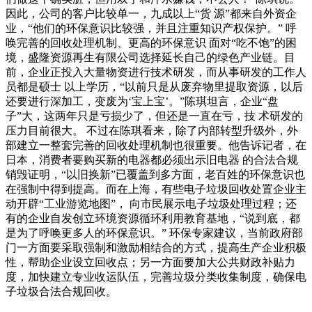
因此，公司的客户比较单一，九成以上“货 源”都来自外资企
业，“他们的环保意识比较强，并且注重知识产权保护。” 呼
唤完善的回收处理机制、更高的环保意识 面对“吃不饱”的困
境，盛隆资源再生有限公司选择延长自己的绿色产业链。目
前，企业正投入大量物资进行技术研发，而从事研发的工作人
员都是硕士 以上学历，“以前只是从废弃物里提取资源，以后
还要进行深加工，变废为‘宝上宝’。”陈琪坦言，企业“盘
子”大，这两年只是亏损少了，但还是一直在亏，技 术研发的
压力目前很大。 不过在陈琪看来，除了内部转型升级外，外
部建立一整套完善的回收处理机制也很重要。他告诉记者，在
日本，消费者要购买新的电器都必须出示旧电器 的合法合规
销毁证明，“以旧换新”已覆盖到多方面，老百姓的环保意识也
在强制中得到提高。而在上海，有些电子垃圾回收处置企业主
动开辟“工业游览地图”， 向市民展示电子垃圾处理过程；还
有的企业自发创立环境资源循环利用教育基地，“说到底，都
是为了呼唤更多人的环保意识。” 环保专家建议，当前政府部
门一方面要采取强制和激励相结合的方式，提高生产企业积极
性，帮助企业设立回收点；另一方面要加大公共财政补贴力
度，加快建立专业收运队伍，完善垃圾分类收集制度，确保电
子垃圾合法合规回收。