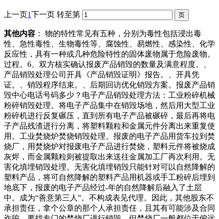
上一页
1
下一页
转至第
其他内容
： 物的特性常见有五种，分别为毒性包括浸出毒
性、急性毒性、生物毒性等、腐蚀性、易燃性、感染性、化学
反应性，具有一种或几种危险特性的固体废物属于危险废物。
过程。6、双方核实确认报废产品销毁的数量及满意程度。、
产品销毁处理公司开具《产品销毁证明》报告。、开具凭
证。、销毁程序结束。、后期回访优化销毁方案。报废产品销
毁中心电话号码多少？电子产品销毁处理方法：工业粉碎机械
粉碎销毁处理。将电子产品集中在销毁场地，然后用大型工业
粉碎机进行反复碾压，直到所有电子产品被碾碎，最后再将电
子产品残渣进行分离，将塑料颗粒和金属元件分离出来重复使
用。工业焚烧炉焚烧销毁处理。报废的电子产品用货车拉到焚
烧厂，用焚烧炉对报废电子产品进行焚烧，塑料元件将被烧成
灰烬，而金属颗粒则被提取出来送往金属加工厂再次利用。无
害化填埋销毁处理。无害化填埋销毁只能针对可以自然降解的
塑料产品，将可自然降解的塑料产品用机器或手工粉碎后埋到
地底下，报废的电子产品经过-年的自然降解后融入了土层
中。成为“善意第三人”。不构成表见代理。因此，其他股东不
承担责任，拿个公章的那个人承担责任，且其有可能涉及合同
诈骗。要找专门的焚烧厂进行销毁，但焚烧厂一般都位于偏远