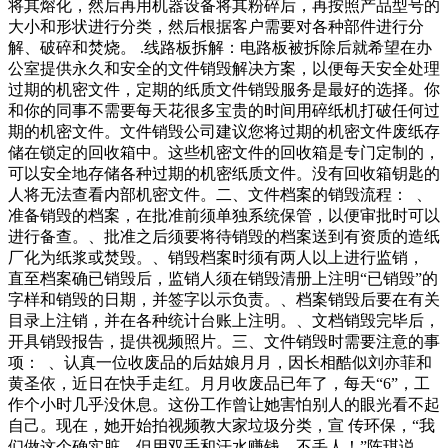
将其熔化，然后再用机器设备将其粉碎后，再按照产品型号的
大小和形状进行分类，然后根据客户需要对各种部件进行分
解、破碎和焚烧。 .线路板拆解：电路板被拆除后就希望在办
公室提供永久和安全的文件销毁解决方案，以便每天安全处理
过期的机密文件，定期的纸质文件销毁服务是最好的选择。你
和你的同事不需要每天花很多宝贵的时间用碎纸机打破任何过
期的机密文件。文件销毁公司建议您将过期的机密文件废纸存
储在锁定的回收箱中。这些机密文件的回收箱是专门定制的，
可以安全地存储各种过期的机密纸质文件。没有回收箱钥匙的
人将无法查看内部机密文件。二、文件档案的销毁流程： 、
准备销毁的档案，在批准前须单独系统保管，以便审批时可以
进行备查。、批准之后须要将待销毁的档案送到有资质的造纸
厂化为纸浆或焚毁。、销毁档案时须有两人以上进行监销，
直至档案确已销毁后，监销人须在销毁清册上注明“已销毁”的
字样和销毁的日期，并签字以示负责。、档案销毁后要在有关
目录上注销，并在各种统计台账上注明。、文档销毁完毕后，
开具销毁报告，提供视频照片。三、文件销毁时需要注意的事
项： 、认真一位收废品的后姑娘月月，因长相酷似刘亦菲和
黄圣依，近日在快手走红。月月收废品已年了，每天“6”，工
作个小时几乎没休息。这份工作曾让她害怕别人的眼光看不起
自己。现在，她开始拍视频教大家垃圾分类，宣 传环保，“我
们做这个确实脏，但用双手和汗水赚钱，不丢人！”陈琪说。