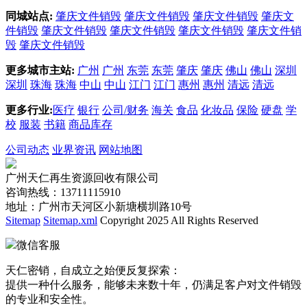
同城站点:
肇庆文件销毁
肇庆文件销毁
肇庆文件销毁
肇庆文
件销毁
肇庆文件销毁
肇庆文件销毁
肇庆文件销毁
肇庆文件销
毁
肇庆文件销毁
更多城市主站:
广州
广州
东莞
东莞
肇庆
肇庆
佛山
佛山
深圳
深圳
珠海
珠海
中山
中山
江门
江门
惠州
惠州
清远
清远
更多行业:
医疗
银行
公司/财务
海关
食品
化妆品
保险
硬盘
学
校
服装
书籍
商品库存
公司动态
业界资讯
网站地图
广州天仁再生资源回收有限公司
咨询热线：13711115910
地址：广州市天河区小新塘横圳路10号
Sitemap
Sitemap.xml
Copyright 2025 All Rights Reserved
微信客服
天仁密销，自成立之始便反复探索：
提供一种什么服务，能够未来数十年，仍满足客户对文件销毁
的专业和安全性。