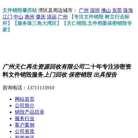
文件销毁肇庆站
湾区及周边城市：
广州
深圳
佛山
东莞
珠海
江门
中山
惠州
肇庆
清远
广州
【专注文件销毁 树立行业标
杆】【服务珠三角大湾区】【天仁销毁,文件档案保密销毁专
家】
广州天仁再生资源回收有限公司
二十年专注涉密资
料文件销毁服务
上门回收 保密销毁 出具报告
咨询电话：
13711115910
网站首页
公司简介
销毁产品目录
服务行业
客户案例
公司资质
新闻资讯