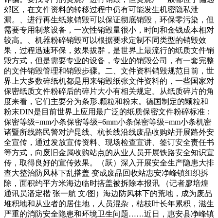
郊区，在文件资料的转移过程中仍有可能发生机密隐私泄
漏。、进行再生纸浆销毁可以保证彻底销毁，环保零污染，但
需要专用制浆设备，一次性销毁量很小，时间和金钱成本相对
较高。、机器粉碎销毁可以根据要求定制不同类型的销毁效
果，过程迅速环保，效果拔群，是世界上最流行的纸质文件销
毁方式，但是需要专业的设备，专业的销毁公司，有一套完整
的文件销毁管理和销毁步骤。二、文件资料销毁规范目前，世
界上大多数碎纸机都是用来销毁纸张文件资料的，一些国家对
保密纸质文件粉碎后的碎片大小有相关规定。从纸质碎片的角
度来看，它们主要分为条形.颗粒和粉末。德国制定的颗粒和
粉末DIN是目前世界上应用最广泛的纸质保密文件粉碎标准：
保密等级=mm小条保密等级=6mm小条保密等级=mm小条机密
诸暨所线路民警对沪昆线、杭长线沿线废品收购站开展路外安
全宣传，通过发放宣传资料、现场检查宣讲、签订安全责任书
等方式，向废旧金属收购站点的从业人员开展铁路安全知识宣
传，取得良好的宣传效果。（跃）深入开展安全生产隐患大排
查大整治防风林下乱搭盖 变成废品回收站惠安净峰镇组织拆
除，面积约平方米海边临时搭盖被拆除本报讯 （记者廖培煌
通讯员潘定楷 张一航 文/图）海边防风林下的荒地，成为废品
堆积地和从业者的居住地，人员混杂，枯枝叶长年累积，滋生
严重的消防安全隐患和环境卫生问题……近日，惠安县净峰镇