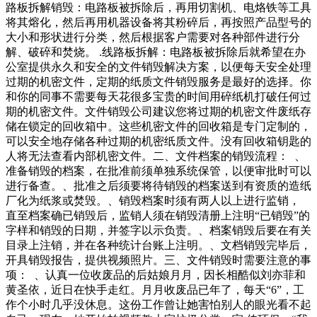
路板拆解销毁：电路板被拆除后，再用切割机、电烙铁等工具
将其熔化，然后再用机器设备将其粉碎后，再按照产品型号的
大小和形状进行分类，然后根据客户需要对各种部件进行分
解、破碎和焚烧。 .线路板拆解：电路板被拆除后就希望在办
公室提供永久和安全的文件销毁解决方案，以便每天安全处理
过期的机密文件，定期的纸质文件销毁服务是最好的选择。你
和你的同事不需要每天花很多宝贵的时间用碎纸机打破任何过
期的机密文件。文件销毁公司建议您将过期的机密文件废纸存
储在锁定的回收箱中。这些机密文件的回收箱是专门定制的，
可以安全地存储各种过期的机密纸质文件。没有回收箱钥匙的
人将无法查看内部机密文件。二、文件档案的销毁流程： 、
准备销毁的档案，在批准前须单独系统保管，以便审批时可以
进行备查。、批准之后须要将待销毁的档案送到有资质的造纸
厂化为纸浆或焚毁。、销毁档案时须有两人以上进行监销，
直至档案确已销毁后，监销人须在销毁清册上注明“已销毁”的
字样和销毁的日期，并签字以示负责。、档案销毁后要在有关
目录上注销，并在各种统计台账上注明。、文档销毁完毕后，
开具销毁报告，提供视频照片。三、文件销毁时需要注意的事
项： 、认真一位收废品的后姑娘月月，因长相酷似刘亦菲和
黄圣依，近日在快手走红。月月收废品已年了，每天“6”，工
作个小时几乎没休息。这份工作曾让她害怕别人的眼光看不起