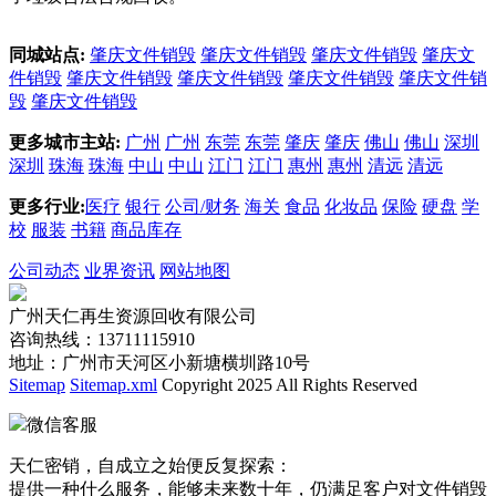
同城站点:
肇庆文件销毁
肇庆文件销毁
肇庆文件销毁
肇庆文
件销毁
肇庆文件销毁
肇庆文件销毁
肇庆文件销毁
肇庆文件销
毁
肇庆文件销毁
更多城市主站:
广州
广州
东莞
东莞
肇庆
肇庆
佛山
佛山
深圳
深圳
珠海
珠海
中山
中山
江门
江门
惠州
惠州
清远
清远
更多行业:
医疗
银行
公司/财务
海关
食品
化妆品
保险
硬盘
学
校
服装
书籍
商品库存
公司动态
业界资讯
网站地图
广州天仁再生资源回收有限公司
咨询热线：13711115910
地址：广州市天河区小新塘横圳路10号
Sitemap
Sitemap.xml
Copyright 2025 All Rights Reserved
微信客服
天仁密销，自成立之始便反复探索：
提供一种什么服务，能够未来数十年，仍满足客户对文件销毁