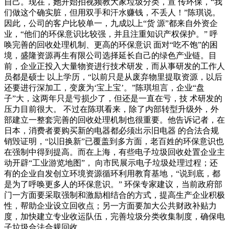
自己。现在，她开始拍视频教大家垃圾分类，宣 传环保，“我
们做这个确实脏，但用双手和汗水赚钱，不丢人！”陈琪说。
因此，公司的客户比较单一，九成以上“货 源”都来自外资企
业，“他们的环保意识比较强，并且注重知识产权保护。” 呼
唤完善的回收处理机制、更高的环保意识 面对“吃不饱”的困
境，盛隆资源再生有限公司选择延长自己的绿色产业链。目
前，企业正投入大量物资进行技术研发，而从事研发的工作人
员都是硕士 以上学历，“以前只是从废弃物里提取资源，以后
还要进行深加工，变废为‘宝上宝’。”陈琪坦言，企业“盘
子”大，这两年只是亏损少了，但还是一直在亏，技 术研发的
压力目前很大。 不过在陈琪看来，除了内部转型升级外，外
部建立一整套完善的回收处理机制也很重要。他告诉记者，在
日本，消费者要购买新的电器都必须出示旧电器 的合法合规
销毁证明，“以旧换新”已覆盖到多方面，老百姓的环保意识也
在强制中得到提高。而在上海，有些电子垃圾回收处置企业主
动开辟“工业游览地图”， 向市民展示电子垃圾处理过程；还
有的企业自发创立环境资源循环利用教育基地，“说到底，都
是为了呼唤更多人的环保意识。” 环保专家建议，当前政府部
门一方面要采取强制和激励相结合的方式，提高生产企业积极
性，帮助企业设立回收点；另一方面要加大公共财政补贴力
度，加快建立专业收运队伍，完善垃圾分类收集制度，确保电
子垃圾合法合规回收。