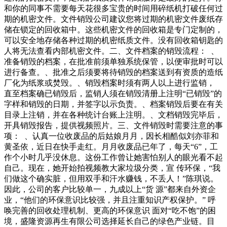
和你的同事不需要每天花很多宝贵的时间用碎纸机打破任何过
期的机密文件。文件销毁公司建议您将过期的机密文件废纸存
储在锁定的回收箱中。这些机密文件的回收箱是专门定制的，
可以安全地存储各种过期的机密纸质文件。没有回收箱钥匙的
人将无法查看内部机密文件。二、文件档案的销毁流程： 、
准备销毁的档案，在批准前须单独系统保管，以便审批时可以
进行备查。、批准之后须要将待销毁的档案送到有资质的造纸
厂化为纸浆或焚毁。、销毁档案时须有两人以上进行监销，
直至档案确已销毁后，监销人须在销毁清册上注明“已销毁”的
字样和销毁的日期，并签字以示负责。、档案销毁后要在有关
目录上注销，并在各种统计台账上注明。、文档销毁完毕后，
开具销毁报告，提供视频照片。三、文件销毁时需要注意的事
项： 、认真一位收废品的后姑娘月月，因长相酷似刘亦菲和
黄圣依，近日在快手走红。月月收废品已年了，每天“6”，工
作个小时几乎没休息。这份工作曾让她害怕别人的眼光看不起
自己。现在，她开始拍视频教大家垃圾分类，宣 传环保，“我
们做这个确实脏，但用双手和汗水赚钱，不丢人！”陈琪说。
因此，公司的客户比较单一，九成以上“货 源”都来自外资企
业，“他们的环保意识比较强，并且注重知识产权保护。” 呼
唤完善的回收处理机制、更高的环保意识 面对“吃不饱”的困
境，盛隆资源再生有限公司选择延长自己的绿色产业链。目