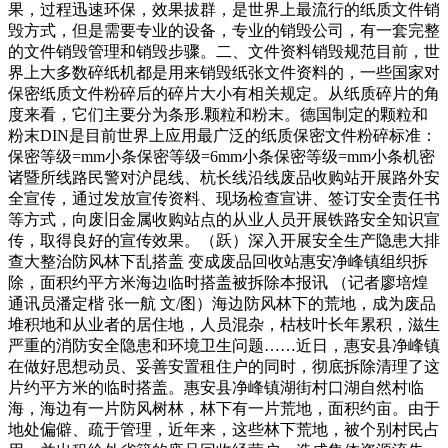
果，过程迅速环保，效果拔群，是世界上最流行的纸质文件销
毁方式，但是需要专业的设备，专业的销毁公司，有一套完整
的文件销毁管理和销毁步骤。二、文件资料销毁规范目前，世
界上大多数碎纸机都是用来销毁纸张文件资料的，一些国家对
保密纸质文件粉碎后的碎片大小有相关规定。从纸质碎片的角
度来看，它们主要分为条形.颗粒和粉末。德国制定的颗粒和
粉末DIN是目前世界上应用最广泛的纸质保密文件粉碎标准：
保密等级=mm小条保密等级=6mm小条保密等级=mm小条机密
诸暨所线路民警对沪昆线、杭长线沿线废品收购站开展路外安
全宣传，通过发放宣传资料、现场检查宣讲、签订安全责任书
等方式，向废旧金属收购站点的从业人员开展铁路安全知识宣
传，取得良好的宣传效果。（跃）深入开展安全生产隐患大排
查大整治防风林下乱搭盖 变成废品回收站惠安净峰镇组织拆
除，面积约平方米海边临时搭盖被拆除本报讯 （记者廖培煌
通讯员潘定楷 张一航 文/图）海边防风林下的荒地，成为废品
堆积地和从业者的居住地，人员混杂，枯枝叶长年累积，滋生
严重的消防安全隐患和环境卫生问题……近日，惠安县净峰镇
在做好思想动员、妥善安置租住户的同时，彻底拆除清理了这
片约平方米的临时搭盖。惠安县净峰镇湖街村口湖自然村临
海，海边有一片防风树林，林下有一片荒地，面积约亩。由于
地处偏僻、疏于管理，近年来，这些林下荒地，被个别村民占