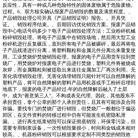
反应性，具有一种或几种危险特性的固体废物属于危险废物。
过程。6、双方核实确认报废产品销毁的数量及满意程度。、
产品销毁处理公司开具《产品销毁证明》报告。、开具凭
证。、销毁程序结束。、后期回访优化销毁方案。报废产品销
毁中心电话号码多少？电子产品销毁处理方法：工业粉碎机械
粉碎销毁处理。将电子产品集中在销毁场地，然后用大型工业
粉碎机进行反复碾压，直到所有电子产品被碾碎，最后再将电
子产品残渣进行分离，将塑料颗粒和金属元件分离出来重复使
用。工业焚烧炉焚烧销毁处理。报废的电子产品用货车拉到焚
烧厂，用焚烧炉对报废电子产品进行焚烧，塑料元件将被烧成
灰烬，而金属颗粒则被提取出来送往金属加工厂再次利用。无
害化填埋销毁处理。无害化填埋销毁只能针对可以自然降解的
塑料产品，将可自然降解的塑料产品用机器或手工粉碎后埋到
地底下，报废的电子产品经过-年的自然降解后融入了土层
中。成为“善意第三人”。不构成表见代理。因此，其他股东不
承担责任，拿个公章的那个人承担责任，且其有可能涉及合同
诈骗。要找专门的焚烧厂进行销毁，但焚烧厂一般都位于偏远
郊区，在文件资料的转移过程中仍有可能发生机密隐私泄
漏。、进行再生纸浆销毁可以保证彻底销毁，环保零污染，但
需要专用制浆设备，一次性销毁量很小，时间和金钱成本相对
较高。、机器粉碎销毁可以根据要求定制不同类型的销毁效