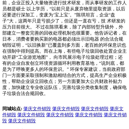
前，企业正投入大量物资进行技术研发，而从事研发的工作人
员都是硕士 以上学历，“以前只是从废弃物里提取资源，以后
还要进行深加工，变废为‘宝上宝’。”陈琪坦言，企业“盘
子”大，这两年只是亏损少了，但还是一直在亏，技 术研发的
压力目前很大。 不过在陈琪看来，除了内部转型升级外，外
部建立一整套完善的回收处理机制也很重要。他告诉记者，在
日本，消费者要购买新的电器都必须出示旧电器 的合法合规
销毁证明，“以旧换新”已覆盖到多方面，老百姓的环保意识也
在强制中得到提高。而在上海，有些电子垃圾回收处置企业主
动开辟“工业游览地图”， 向市民展示电子垃圾处理过程；还
有的企业自发创立环境资源循环利用教育基地，“说到底，都
是为了呼唤更多人的环保意识。” 环保专家建议，当前政府部
门一方面要采取强制和激励相结合的方式，提高生产企业积极
性，帮助企业设立回收点；另一方面要加大公共财政补贴力
度，加快建立专业收运队伍，完善垃圾分类收集制度，确保电
子垃圾合法合规回收。
同城站点:
肇庆文件销毁
肇庆文件销毁
肇庆文件销毁
肇庆文
件销毁
肇庆文件销毁
肇庆文件销毁
肇庆文件销毁
肇庆文件销
毁
肇庆文件销毁