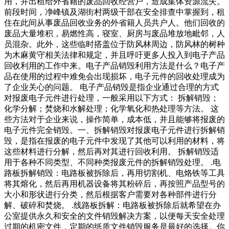
用，并出租给外省籍的废品回收经营户，造成集体资源流失。
前段时间，净峰镇及湖街村两级干部在安全排查中掌握到，租
住在此间从事废品回收业务的外省籍人员共户人。他们回收的
废品大量堆积，易燃性高，寝室、厨房与废品堆放地毗邻，人
员混杂。此外，这些临时搭盖位于防风林周边，防风林的树种
为木麻黄守相关法律和规定，并且呼吁更多人投入到电子产品
回收利用的工作中来。电子产品销毁利用方法是什么？电子产
品在使用的过程中难免会出现损坏，电子元件的回收处理成为
了企业关心的问题。 电子产品销毁是指企业通过合理的方式
对报废电子元件进行处理，一般采用以下方式： 拆解销毁；
化学分解；焚烧和水解处理；化学氧化和热处理等方法。 这
些方法对于企业来说，操作简单，成本低，并且能够将报废的
电子元件完全销毁。一、拆解销毁对报废电子元件进行拆解销
毁，是指在报废的电子元件中发现了其他可以利用的材料，将
这些材料进行分解，然后再对其进行回收利用。 拆解销毁适
用于各种不同类型、不同种类报废元件的拆解销毁处理。 .电
路板拆解销毁：电路板被拆除后，再用切割机、电烙铁等工具
将其熔化，然后再用机器设备将其粉碎后，再按照产品型号的
大小和形状进行分类，然后根据客户需要对各种部件进行分
解、破碎和焚烧。 .线路板拆解：电路板被拆除后就希望在办
公室提供永久和安全的文件销毁解决方案，以便每天安全处理
过期的机密文件，定期的纸质文件销毁服务是最好的选择。你