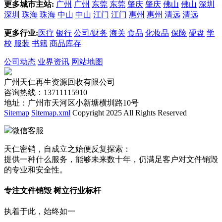
更多城市主站:
广州
广州
东莞
东莞
肇庆
肇庆
佛山
佛山
深圳
深圳
珠海
珠海
中山
中山
江门
江门
惠州
惠州
清远
清远
更多行业:
医疗
银行
公司/财务
海关
食品
化妆品
保险
硬盘
学
校
服装
书籍
商品库存
公司动态
业界资讯
网站地图
广州天仁再生资源回收有限公司
咨询热线：13711115910
地址：广州市天河区小新塘横圳路10号
Sitemap
Sitemap.xml
Copyright 2025 All Rights Reserved
微信客服
天仁密销，自成立之始便反复探索：
提供一种什么服务，能够未来数十年，仍满足客户对文件销毁
的专业和安全性。
专注文件销毁 树立行业标杆
执着于此，始终如一