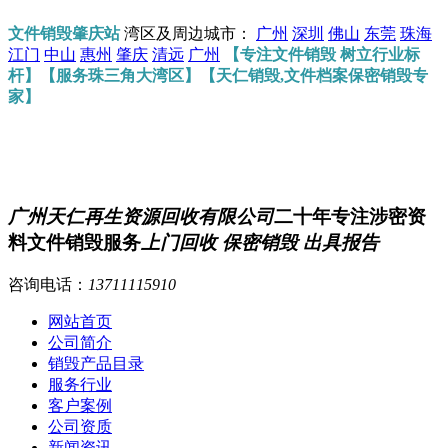
文件销毁肇庆站
湾区及周边城市：
广州
深圳
佛山
东莞
珠海
江门
中山
惠州
肇庆
清远
广州
【专注文件销毁 树立行业标
杆】【服务珠三角大湾区】【天仁销毁,文件档案保密销毁专
家】
广州天仁再生资源回收有限公司
二十年专注涉密资
料文件销毁服务
上门回收 保密销毁 出具报告
咨询电话：
13711115910
网站首页
公司简介
销毁产品目录
服务行业
客户案例
公司资质
新闻资讯