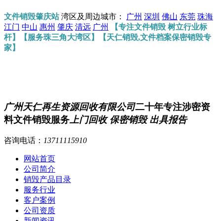
文件销毁肇庆站
湾区及周边城市：
广州
深圳
佛山
东莞
珠海
江门
中山
惠州
肇庆
清远
广州
【专注文件销毁 树立行业标
杆】【服务珠三角大湾区】【天仁销毁,文件档案保密销毁专
家】
广州天仁再生资源回收有限公司
二十年专注涉密资
料文件销毁服务
上门回收 保密销毁 出具报告
咨询电话：
13711115910
网站首页
公司简介
销毁产品目录
服务行业
客户案例
公司资质
新闻资讯