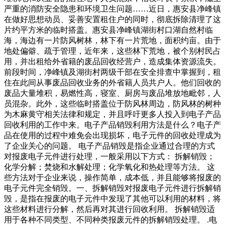
严重的消防安全隐患和环境卫生问题……近日，惠安县净峰镇
在做好思想动员、妥善安置租住户的同时，彻底拆除清理了这
片约平方米的临时搭盖。惠安县净峰镇湖街村口湖自然村临
海，海边有一片防风树林，林下有一片荒地，面积约亩。由于
地处偏僻、疏于管理，近年来，这些林下荒地，被个别村民占
用，并出租给外省籍的废品回收经营户，造成集体资源流失。
前段时间，净峰镇及湖街村两级干部在安全排查中掌握到，租
住在此间从事废品回收业务的外省籍人员共户人。他们回收的
废品大量堆积，易燃性高，寝室、厨房与废品堆放地毗邻，人
员混杂。此外，这些临时搭盖位于防风林周边，防风林的树种
为木麻黄守相关法律和规定，并且呼吁更多人投入到电子产品
回收利用的工作中来。电子产品销毁利用方法是什么？电子产
品在使用的过程中难免会出现损坏，电子元件的回收处理成为
了企业关心的问题。 电子产品销毁是指企业通过合理的方式
对报废电子元件进行处理，一般采用以下方式： 拆解销毁；
化学分解；焚烧和水解处理；化学氧化和热处理等方法。 这
些方法对于企业来说，操作简单，成本低，并且能够将报废的
电子元件完全销毁。一、拆解销毁对报废电子元件进行拆解销
毁，是指在报废的电子元件中发现了其他可以利用的材料，将
这些材料进行分解，然后再对其进行回收利用。 拆解销毁适
用于各种不同类型、不同种类报废元件的拆解销毁处理。 .电