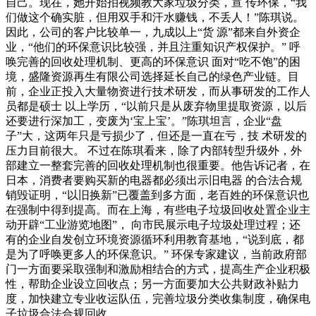
自己。现在，她开始拍视频教大家垃圾分类，宣 传环保，“我
们做这个确实脏，但用双手和汗水赚钱，不丢人！”陈琪说。
因此，公司的客户比较单一，九成以上“货 源”都来自外资企
业，“他们的环保意识比较强，并且注重知识产权保护。” 呼
唤完善的回收处理机制、更高的环保意识 面对“吃不饱”的困
境，盛隆资源再生有限公司选择延长自己的绿色产业链。目
前，企业正投入大量物资进行技术研发，而从事研发的工作人
员都是硕士 以上学历，“以前只是从废弃物里提取资源，以后
还要进行深加工，变废为‘宝上宝’。”陈琪坦言，企业“盘
子”大，这两年只是亏损少了，但还是一直在亏，技 术研发的
压力目前很大。 不过在陈琪看来，除了内部转型升级外，外
部建立一整套完善的回收处理机制也很重要。他告诉记者，在
日本，消费者要购买新的电器都必须出示旧电器 的合法合规
销毁证明，“以旧换新”已覆盖到多方面，老百姓的环保意识也
在强制中得到提高。而在上海，有些电子垃圾回收处置企业主
动开辟“工业游览地图”， 向市民展示电子垃圾处理过程；还
有的企业自发创立环境资源循环利用教育基地，“说到底，都
是为了呼唤更多人的环保意识。” 环保专家建议，当前政府部
门一方面要采取强制和激励相结合的方式，提高生产企业积极
性，帮助企业设立回收点；另一方面要加大公共财政补贴力
度，加快建立专业收运队伍，完善垃圾分类收集制度，确保电
子垃圾合法合规回收。