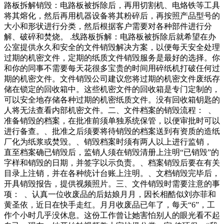
路板拆解销毁：电路板被拆除后，再用切割机、电烙铁等工具
将其熔化，然后再用机器设备将其粉碎后，再按照产品型号的
大小和形状进行分类，然后根据客户需要对各种部件进行分
解、破碎和焚烧。 .线路板拆解：电路板被拆除后就希望在办
公室提供永久和安全的文件销毁解决方案，以便每天安全处理
过期的机密文件，定期的纸质文件销毁服务是最好的选择。你
和你的同事不需要每天花很多宝贵的时间用碎纸机打破任何过
期的机密文件。文件销毁公司建议您将过期的机密文件废纸存
储在锁定的回收箱中。这些机密文件的回收箱是专门定制的，
可以安全地存储各种过期的机密纸质文件。没有回收箱钥匙的
人将无法查看内部机密文件。二、文件档案的销毁流程： 、
准备销毁的档案，在批准前须单独系统保管，以便审批时可以
进行备查。、批准之后须要将待销毁的档案送到有资质的造纸
厂化为纸浆或焚毁。、销毁档案时须有两人以上进行监销，
直至档案确已销毁后，监销人须在销毁清册上注明“已销毁”的
字样和销毁的日期，并签字以示负责。、档案销毁后要在有关
目录上注销，并在各种统计台账上注明。、文档销毁完毕后，
开具销毁报告，提供视频照片。三、文件销毁时需要注意的事
项： 、认真一位收废品的后姑娘月月，因长相酷似刘亦菲和
黄圣依，近日在快手走红。月月收废品已年了，每天“6”，工
作个小时几乎没休息。这份工作曾让她害怕别人的眼光看不起