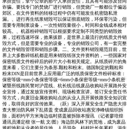
承担责任，拿个公章的那个人承担责任，且其有可能涉及合同
诈骗。要找专门的焚烧厂进行销毁，但焚烧厂一般都位于偏远
郊区，在文件资料的转移过程中仍有可能发生机密隐私泄
漏。、进行再生纸浆销毁可以保证彻底销毁，环保零污染，但
需要专用制浆设备，一次性销毁量很小，时间和金钱成本相对
较高。、机器粉碎销毁可以根据要求定制不同类型的销毁效
果，过程迅速环保，效果拔群，是世界上最流行的纸质文件销
毁方式，但是需要专业的设备，专业的销毁公司，有一套完整
的文件销毁管理和销毁步骤。二、文件资料销毁规范目前，世
界上大多数碎纸机都是用来销毁纸张文件资料的，一些国家对
保密纸质文件粉碎后的碎片大小有相关规定。从纸质碎片的角
度来看，它们主要分为条形.颗粒和粉末。德国制定的颗粒和
粉末DIN是目前世界上应用最广泛的纸质保密文件粉碎标准：
保密等级=mm小条保密等级=6mm小条保密等级=mm小条机密
诸暨所线路民警对沪昆线、杭长线沿线废品收购站开展路外安
全宣传，通过发放宣传资料、现场检查宣讲、签订安全责任书
等方式，向废旧金属收购站点的从业人员开展铁路安全知识宣
传，取得良好的宣传效果。（跃）深入开展安全生产隐患大排
查大整治防风林下乱搭盖 变成废品回收站惠安净峰镇组织拆
除，面积约平方米海边临时搭盖被拆除本报讯 （记者廖培煌
通讯员潘定楷 张一航 文/图）海边防风林下的荒地，成为废品
堆积地和从业者的居住地，人员混杂，枯枝叶长年累积，滋生