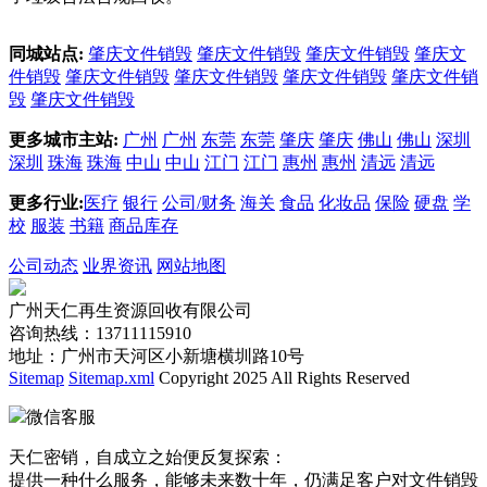
同城站点:
肇庆文件销毁
肇庆文件销毁
肇庆文件销毁
肇庆文
件销毁
肇庆文件销毁
肇庆文件销毁
肇庆文件销毁
肇庆文件销
毁
肇庆文件销毁
更多城市主站:
广州
广州
东莞
东莞
肇庆
肇庆
佛山
佛山
深圳
深圳
珠海
珠海
中山
中山
江门
江门
惠州
惠州
清远
清远
更多行业:
医疗
银行
公司/财务
海关
食品
化妆品
保险
硬盘
学
校
服装
书籍
商品库存
公司动态
业界资讯
网站地图
广州天仁再生资源回收有限公司
咨询热线：13711115910
地址：广州市天河区小新塘横圳路10号
Sitemap
Sitemap.xml
Copyright 2025 All Rights Reserved
微信客服
天仁密销，自成立之始便反复探索：
提供一种什么服务，能够未来数十年，仍满足客户对文件销毁