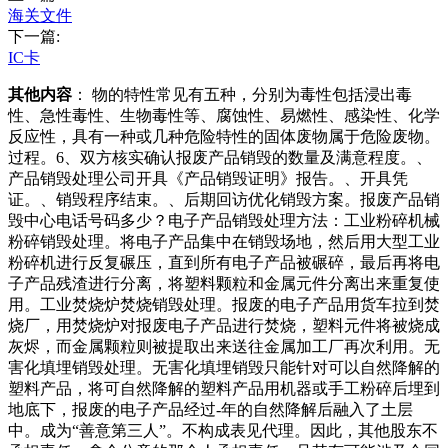
海关文件
下一篇:
IC卡
其他内容
： 物的特性常见有五种，分别为毒性包括浸出毒
性、急性毒性、生物毒性等、腐蚀性、易燃性、感染性、化学
反应性，具有一种或几种危险特性的固体废物属于危险废物。
过程。6、双方核实确认报废产品销毁的数量及满意程度。、
产品销毁处理公司开具《产品销毁证明》报告。、开具凭
证。、销毁程序结束。、后期回访优化销毁方案。报废产品销
毁中心电话号码多少？电子产品销毁处理方法：工业粉碎机械
粉碎销毁处理。将电子产品集中在销毁场地，然后用大型工业
粉碎机进行反复碾压，直到所有电子产品被碾碎，最后再将电
子产品残渣进行分离，将塑料颗粒和金属元件分离出来重复使
用。工业焚烧炉焚烧销毁处理。报废的电子产品用货车拉到焚
烧厂，用焚烧炉对报废电子产品进行焚烧，塑料元件将被烧成
灰烬，而金属颗粒则被提取出来送往金属加工厂再次利用。无
害化填埋销毁处理。无害化填埋销毁只能针对可以自然降解的
塑料产品，将可自然降解的塑料产品用机器或手工粉碎后埋到
地底下，报废的电子产品经过-年的自然降解后融入了土层
中。成为“善意第三人”。不构成表见代理。因此，其他股东不